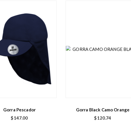
E
s
t
e
p
r
o
d
Gorra Pescador
Gorra Black Camo Orange
u
$
147.00
$
120.74
c
t