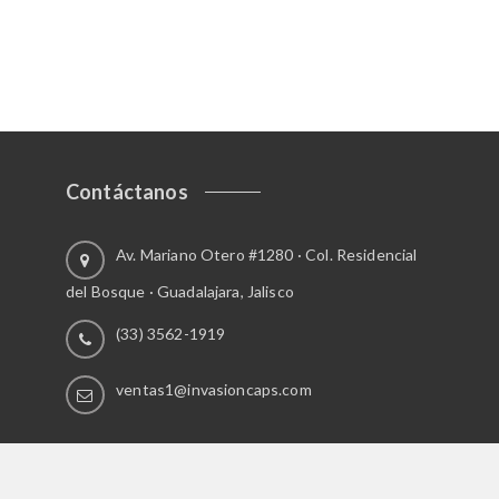
o
t
i
e
n
e
m
ú
Contáctanos
l
t
i
Av. Mariano Otero #1280 · Col. Residencial
p
del Bosque · Guadalajara, Jalisco
l
e
(33) 3562-1919
s
v
ventas1@invasioncaps.com
a
r
i
a
n