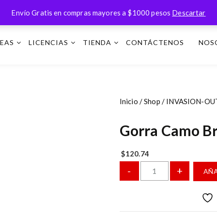
Envío Gratis en compras mayores a $1000 pesos
Descartar
NEAS
LICENCIAS
TIENDA
CONTÁCTENOS
NOS
Inicio
/
Shop
/
INVASION-O
Gorra Camo B
$
120.74
C
-
+
AÑA
a
n
t
i