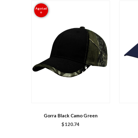
Agotad
o
Gorra Black Camo Green
$
120.74