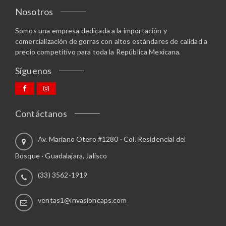
g
m
Nosotros
i
ú
n
Somos una empresa dedicada a la importación y
l
a
comercialización de gorras con altos estándares de calidad a
t
d
precio competitivo para toda la República Mexicana.
i
e
p
Síguenos
p
l
r
e
o
s
d
v
Contáctanos
u
a
c
r
Av. Mariano Otero #1280 · Col. Residencial del
t
i
o
a
Bosque · Guadalajara, Jalisco
n
(33) 3562-1919
t
e
s
ventas1@invasioncaps.com
.
L