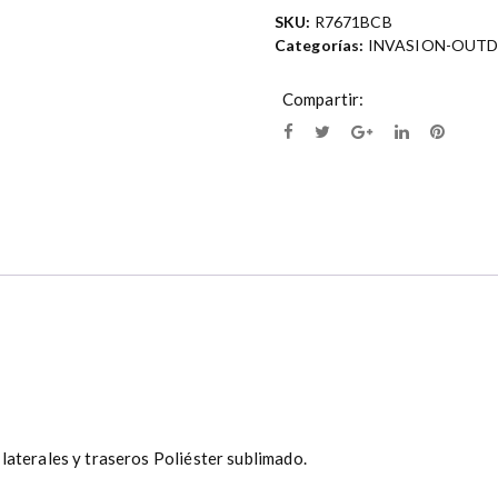
d
SKU:
R7671BCB
a
Categorías:
INVASION-OUT
d
G
Compartir:
o
r
r
a
B
l
a
c
k
C
a
m
o
B
r
laterales y traseros Poliéster sublimado.
o
w