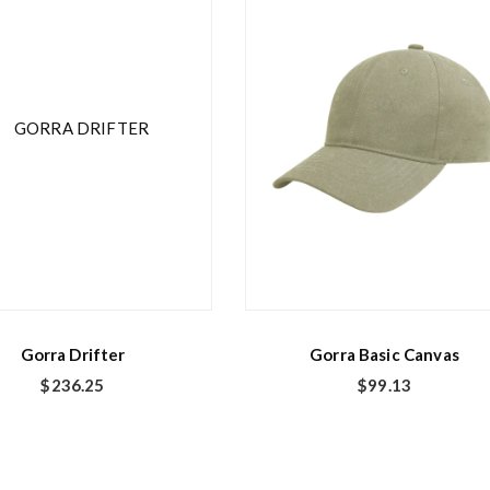
E
s
t
e
p
r
o
d
Gorra Drifter
Gorra Basic Canvas
u
$
236.25
$
99.13
c
t
o
t
i