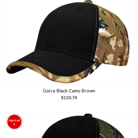
e
d
b
y
l
a
t
e
s
t
Gorra Black Camo Brown
$
120.74
Agotad
o