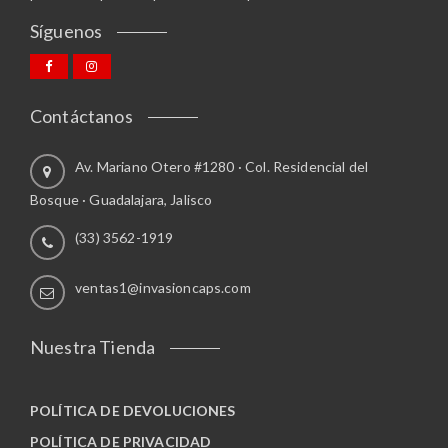
t
Síguenos
i
p
l
e
Contáctanos
s
v
a
Av. Mariano Otero #1280 · Col. Residencial del
r
Bosque · Guadalajara, Jalisco
i
a
(33) 3562-1919
n
t
ventas1@invasioncaps.com
e
s
.
Nuestra Tienda
L
a
s
POLÍTICA DE DEVOLUCIONES
o
POLÍTICA DE PRIVACIDAD