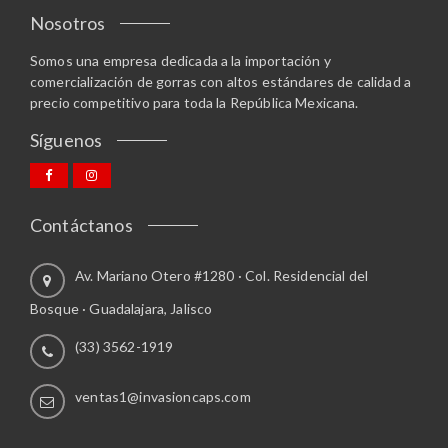
g
m
Nosotros
i
ú
n
Somos una empresa dedicada a la importación y
l
a
comercialización de gorras con altos estándares de calidad a
t
d
precio competitivo para toda la República Mexicana.
i
e
p
Síguenos
p
l
r
e
o
s
d
v
Contáctanos
u
a
c
r
Av. Mariano Otero #1280 · Col. Residencial del
t
i
o
a
Bosque · Guadalajara, Jalisco
n
(33) 3562-1919
t
e
s
ventas1@invasioncaps.com
.
L