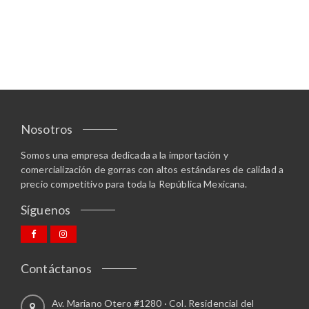
d
c
L
e
t
a
n
o
s
e
t
o
l
i
p
e
e
c
g
n
i
i
e
o
r
m
Nosotros
n
e
ú
e
n
Somos una empresa dedicada a la importación y
l
s
l
comercialización de gorras con altos estándares de calidad a
t
s
a
precio competitivo para toda la República Mexicana.
i
e
p
p
Síguenos
p
á
l
u
g
e
e
i
s
d
n
v
Contáctanos
e
a
a
n
d
r
e
Av. Mariano Otero #1280 · Col. Residencial del
e
i