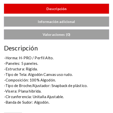
W
o
Descripción
r
k
Información adicional
e
r
Valoraciones (0)
Descripción
-Horma: H-PRO / Perfil Alto.
-Paneles: 5 paneles.
-Estructura: Rígida.
-Tipo de Tela: Algodón Canvas uso rudo.
-Composición: 100% Algodón.
-Tipo de Broche/Ajustador: Snapback de plástico.
-Visera: Plana hibrida.
-Circunferencia: Unitalla Ajustable.
-Banda de Sudor: Algodón.