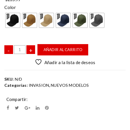
Color
C
-
+
AÑADIR AL CARRITO
a
n
Añadir a la lista de deseos
t
i
SKU:
N/D
d
Categorías:
INVASION
,
NUEVOS MODELOS
a
d
G
Compartir:
o
r
r
a