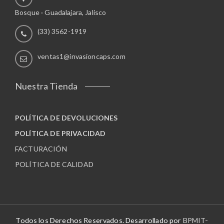
l
p
a
Bosque · Guadalajara, Jalisco
e
r
n
g
o
(33) 3562-1919
t
i
d
e
r
u
s
ventas1@invasioncaps.com
e
c
.
n
t
L
l
o
Nuestra Tienda
a
a
s
p
o
á
POLÍTICA DE DEVOLUCIONES
p
g
c
POLÍTICA DE PRIVACIDAD
i
i
n
FACTURACIÓN
o
a
POLÍTICA DE CALIDAD
n
d
e
e
s
p
s
r
e
o
p
Todos los Derechos Reservados. Desarrollado por
BPMIT-