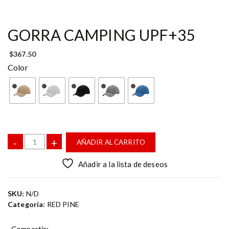
GORRA CAMPING UPF+35
$
367.50
Color
C
-
+
AÑADIR AL CARRITO
a
n
Añadir a la lista de deseos
t
i
SKU:
N/D
d
Categoría:
RED PINE
a
d