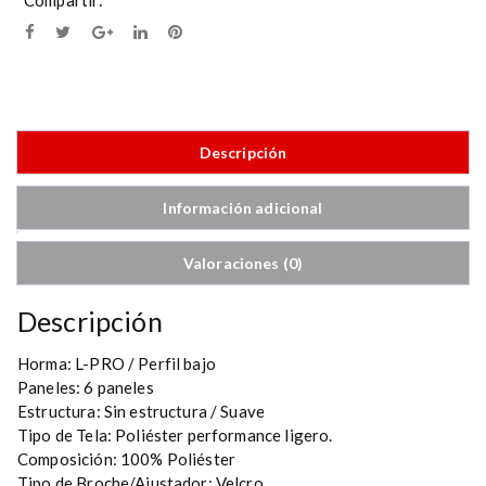
G
Compartir:
O
R
R
A
C
A
Descripción
M
P
Información adicional
I
N
G
Valoraciones (0)
U
P
Descripción
F
+
Horma: L-PRO / Perfil bajo
3
Paneles: 6 paneles
5
Estructura: Sin estructura / Suave
Tipo de Tela: Poliéster performance ligero.
Composición: 100% Poliéster
Tipo de Broche/Ajustador: Velcro.