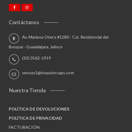
l
s
e
e
s
p
v
Contáctanos
u
a
e
r
Av. Mariano Otero #1280 · Col. Residencial del
d
i
e
a
Bosque · Guadalajara, Jalisco
n
n
(33) 3562-1919
e
t
l
e
e
s
ventas1@invasioncaps.com
g
.
i
L
Nuestra Tienda
r
a
e
s
n
o
POLÍTICA DE DEVOLUCIONES
l
p
a
c
POLÍTICA DE PRIVACIDAD
p
i
FACTURACIÓN
á
o