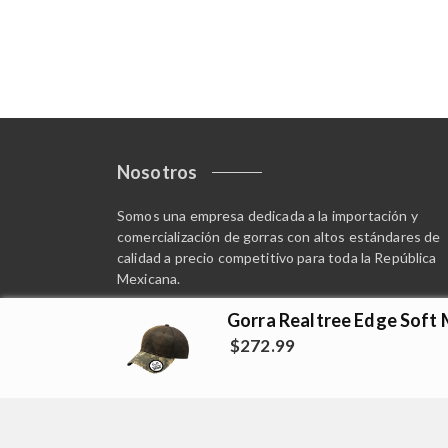
Nosotros
Somos una empresa dedicada a la importación y
comercialización de gorras con altos estándares de
calidad a precio competitivo para toda la República
Mexicana.
Síguenos
Gorra Realtree Edge Soft
$
272.99