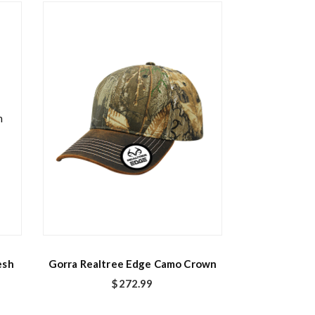
E
s
t
e
p
r
o
d
esh
Gorra Realtree Edge Camo Crown
u
$
272.99
c
t