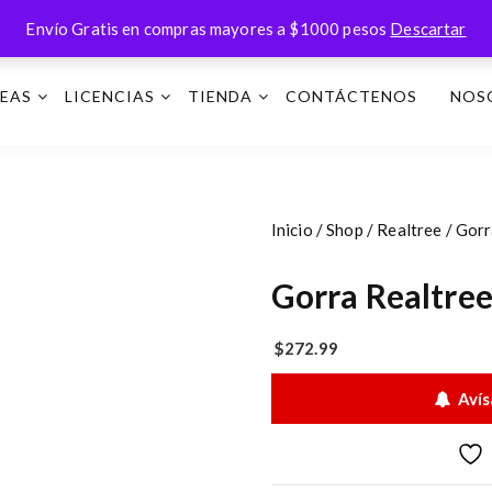
Envío Gratis en compras mayores a $1000 pesos
Descartar
NEAS
LICENCIAS
TIENDA
CONTÁCTENOS
NOS
Inicio
/
Shop
/
Realtree
/ Gorr
Gorra Realtre
$
272.99
Avís