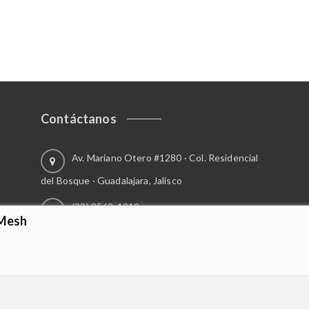
Contáctanos
Av. Mariano Otero #1280 · Col. Residencial
del Bosque · Guadalajara, Jalisco
(33) 3562-1919
 Mesh
ventas1@invasioncaps.com