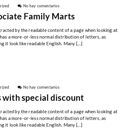
i
e
rized
No hay comentarios
t
n
ciate Family Marts
C
H
a
u
r
g
distracted by the readable content of a page when looking at
d
e
 has a more-or-less normal distribution of letters, as
P
D
g it look like readable English. Many […]
a
i
y
s
m
c
e
o
n
u
t
n
s
t
O
O
e
rized
No hay comentarios
n
n
n
 with special discount
O
O
T
u
u
i
r
r
p
distracted by the readable content of a page when looking at
S
A
s
 has a more-or-less normal distribution of letters, as
t
s
F
g it look like readable English. Many […]
o
s
o
r
o
r