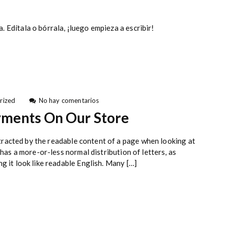
r
¡
H
o
 Edítala o bórrala, ¡luego empieza a escribir!
l
:
a
m
u
n
d
o
e
rized
No hay comentarios
!
n
yments On Our Store
W
e
A
distracted by the readable content of a page when looking at
c
 has a more-or-less normal distribution of letters, as
c
g it look like readable English. Many […]
e
p
t
C
r
e
d