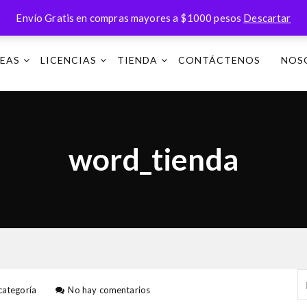
Envío Gratis en compras mayores a $1000 pesos
Descartar
NEAS
LICENCIAS
TIENDA
CONTÁCTENOS
NOS
A
word_tienda
u
t
o
e
categoría
No hay comentarios
n